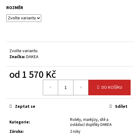
č
u
ROZMĚR
j
e
m
e
Zvolte variantu
Značka:
DAKEA
od
1 570 Kč
Měrná
DO KOŠÍKU
cena:
Zeptat se
Sdílet
Rolety, markýzy, sítě a
Kategorie
:
ovládací doplňky DAKEA
Záruka
:
2 roky