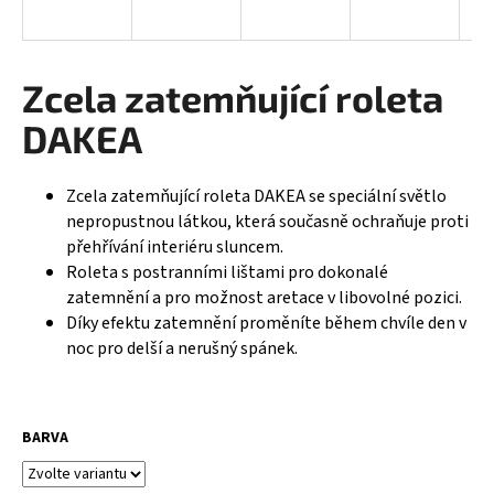
a
j
í
Zcela zatemňující roleta
t
DAKEA
?
Zcela zatemňující roleta DAKEA se speciální světlo
nepropustnou látkou, která současně ochraňuje proti
přehřívání interiéru sluncem.
HLEDAT
Roleta s postranními lištami pro dokonalé
zatemnění a pro možnost aretace v libovolné pozici.
Díky efektu zatemnění proměníte během chvíle den v
noc pro delší a nerušný spánek.
D
o
p
o
BARVA
r
u