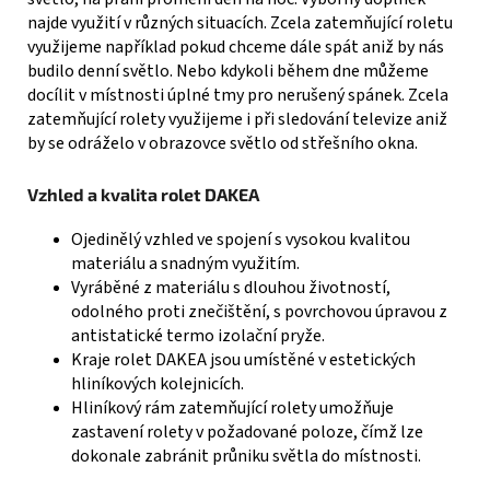
najde využití v různých situacích. Zcela zatemňující roletu
využijeme například pokud chceme dále spát aniž by nás
budilo denní světlo. Nebo kdykoli během dne můžeme
docílit v místnosti úplné tmy pro nerušený spánek. Zcela
zatemňující rolety využijeme i při sledování televize aniž
by se odráželo v obrazovce světlo od střešního okna.
Vzhled a kvalita rolet DAKEA
Ojedinělý vzhled ve spojení s vysokou kvalitou
materiálu a snadným využitím.
Vyráběné z materiálu s dlouhou životností,
odolného proti znečištění, s povrchovou úpravou z
antistatické termo izolační pryže.
Kraje rolet DAKEA jsou umístěné v estetických
hliníkových kolejnicích.
Hliníkový rám zatemňující rolety umožňuje
zastavení rolety v požadované poloze, čímž lze
dokonale zabránit průniku světla do místnosti.