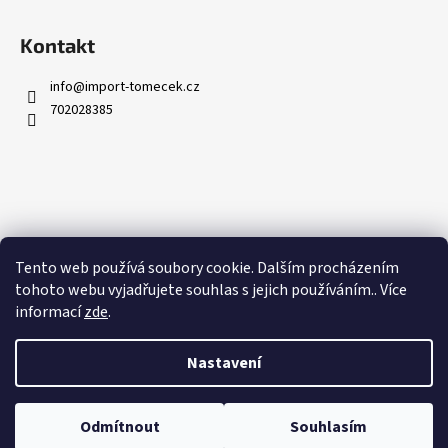
Kontakt
info
@
import-tomecek.cz
702028385
Informace pro vás
Tento web používá soubory cookie. Dalším procházením
Obchodní podmínky
tohoto webu vyjadřujete souhlas s jejich používáním.. Více
Kontakty
informací
zde
.
Podmínky ochrany osobních údajů
Nastavení
Vytvořil Shoptet
Odmítnout
Souhlasím
Copyright 2026
Střešní okna RoofLITE
. Všechna práva vyhrazena.