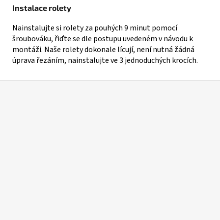
Instalace rolety
Nainstalujte si rolety za pouhých 9 minut pomocí
šroubováku, řiďte se dle postupu uvedeném v návodu k
montáži. Naše rolety dokonale lícují, není nutná žádná
úprava řezáním, nainstalujte ve 3 jednoduchých krocích.
Z
á
p
a
t
í