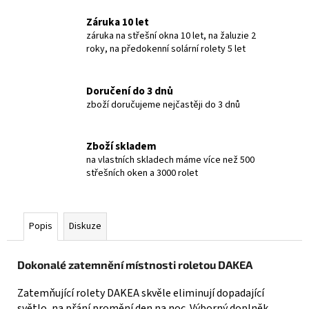
Záruka 10 let
záruka na střešní okna 10 let, na žaluzie 2
roky, na předokenní solární rolety 5 let
Doručení do 3 dnů
zboží doručujeme nejčastěji do 3 dnů
Zboží skladem
na vlastních skladech máme více než 500
střešních oken a 3000 rolet
Popis
Diskuze
Dokonalé zatemnění místnosti roletou DAKEA
Zatemňující rolety DAKEA skvěle eliminují dopadající
světlo, na přání promění den na noc. Výborný doplněk