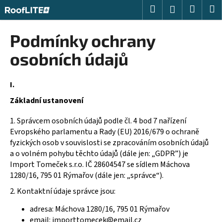
K
Přejít
Hledat
Nákup
M
Přihlášení
na
o
obsah
Zpět
Zpět
košík
š
Podmínky ochrany
í
C
osobních údajů
k
o
p
I.
o
Základní ustanovení
t
ř
1. Správcem osobních údajů podle čl. 4 bod 7 nařízení
e
Evropského parlamentu a Rady (EU) 2016/679 o ochraně
fyzických osob v souvislosti se zpracováním osobních údajů
b
a o volném pohybu těchto údajů (dále jen: „GDPR”) je
u
Import Tomeček s.r.o. IČ 28604547 se sídlem
Máchova
j
1280/16
, 795 01 Rýmařov
(dále jen: „správce“).
e
2. Kontaktní údaje správce jsou:
t
e
adresa:
Máchova 1280/16
, 795 01 Rýmařov
email:
importtomecek@email.cz
n