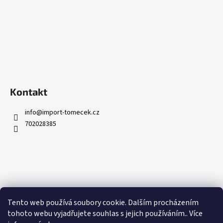
Kontakt
info
@
import-tomecek.cz
702028385
Informace pro vás
Tento web používá soubory cookie. Dalším procházením
Obchodní podmínky
tohoto webu vyjadřujete souhlas s jejich používáním.. Více