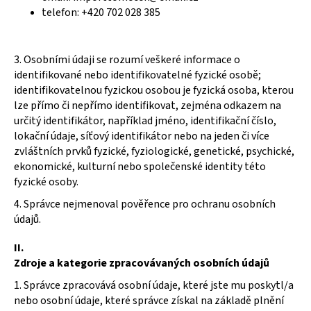
telefon: +420 702 028 385
a
j
í
3. Osobními údaji se rozumí veškeré informace o
t
identifikované nebo identifikovatelné fyzické osobě;
?
identifikovatelnou fyzickou osobou je fyzická osoba, kterou
lze přímo či nepřímo identifikovat, zejména odkazem na
určitý identifikátor, například jméno, identifikační číslo,
lokační údaje, síťový identifikátor nebo na jeden či více
zvláštních prvků fyzické, fyziologické, genetické, psychické,
HLEDAT
ekonomické, kulturní nebo společenské identity této
fyzické osoby.
4. Správce nejmenoval pověřence pro ochranu osobních
údajů.
D
o
II.
p
Zdroje a kategorie zpracovávaných osobních údajů
o
r
1. Správce zpracovává osobní údaje, které jste mu poskytl/a
u
nebo osobní údaje, které správce získal na základě plnění