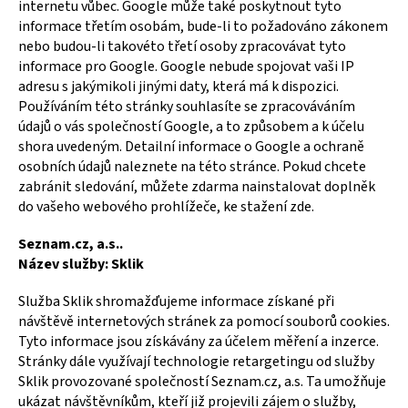
internetu vůbec. Google může také poskytnout tyto
informace třetím osobám, bude-li to požadováno zákonem
nebo budou-li takovéto třetí osoby zpracovávat tyto
informace pro Google. Google nebude spojovat vaši IP
adresu s jakýmikoli jinými daty, která má k dispozici.
Používáním této stránky souhlasíte se zpracováváním
údajů o vás společností Google, a to způsobem a k účelu
shora uvedeným. Detailní informace o Google a ochraně
osobních údajů naleznete na
této stránce
. Pokud chcete
zabránit sledování, můžete zdarma nainstalovat doplněk
do vašeho webového prohlížeče, ke
stažení zde
.
Seznam.cz, a.s..
Název služby: Sklik
Služba Sklik shromažďujeme informace získané při
návštěvě internetových stránek za pomocí souborů cookies.
Tyto informace jsou získávány za účelem měření a inzerce.
Stránky dále využívají technologie retargetingu od služby
Sklik provozované společností Seznam.cz, a.s. Ta umožňuje
ukázat návštěvníkům, kteří již projevili zájem o služby,