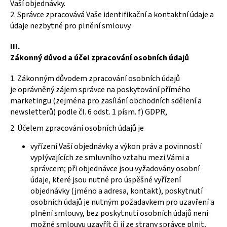
č
Vaší objednávky.
u
2. Správce zpracovává Vaše identifikační a kontaktní údaje a
j
údaje nezbytné pro plnění smlouvy.
e
m
III.
e
Zákonný důvod a účel zpracování osobních údajů
1. Zákonným důvodem zpracování osobních údajů
je oprávněný zájem správce na poskytování přímého
marketingu (zejména pro zasílání obchodních sdělení a
newsletterů) podle čl. 6 odst. 1 písm. f) GDPR,
2. Účelem zpracování osobních údajů je
vyřízení Vaší objednávky a výkon práv a povinností
vyplývajících ze smluvního vztahu mezi Vámi a
správcem; při objednávce jsou vyžadovány osobní
údaje, které jsou nutné pro úspěšné vyřízení
objednávky (jméno a adresa, kontakt), poskytnutí
osobních údajů je nutným požadavkem pro uzavření a
plnění smlouvy, bez poskytnutí osobních údajů není
možné smlouvu uzavřít či jí ze strany správce plnit,