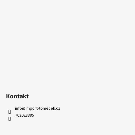
Z
á
p
a
t
í
Kontakt
info
@
import-tomecek.cz
702028385