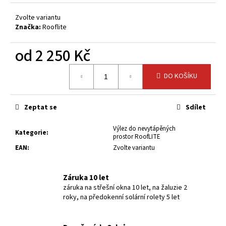
č
u
Zvolte variantu
j
Značka:
Rooflite
e
m
od
2 250 Kč
e
Měrná
DO KOŠÍKU
cena:
Zeptat se
Sdílet
Výlez do nevytápěných
Kategorie
:
prostor RoofLITE
EAN
:
Zvolte variantu
Záruka 10 let
záruka na střešní okna 10 let, na žaluzie 2
roky, na předokenní solární rolety 5 let