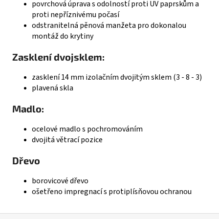
povrchová úprava s odolností proti UV paprskům a
proti nepříznivému počasí
odstranitelná pěnová manžeta pro dokonalou
montáž do krytiny
Zasklení dvojsklem:
zasklení 14 mm izolačním dvojitým sklem (3 - 8 - 3)
plavená skla
Madlo:
ocelové madlo s pochromováním
dvojitá větrací pozice
Dřevo
borovicové dřevo
ošetřeno impregnací s protiplísňovou ochranou