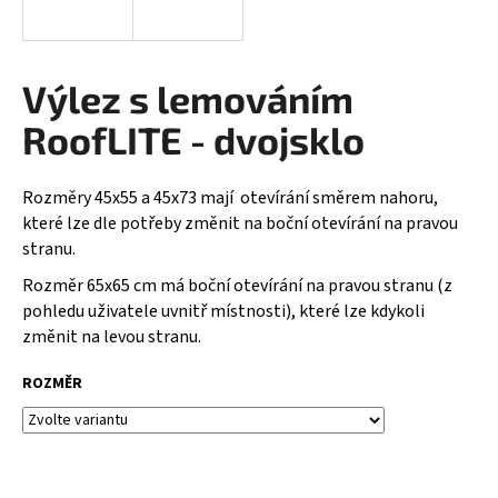
a
j
í
Výlez s lemováním
t
RoofLITE - dvojsklo
?
Rozměry 45x55 a 45x73 mají otevírání směrem nahoru,
které lze dle potřeby změnit na boční otevírání na pravou
stranu.
HLEDAT
Rozměr 65x65 cm má boční otevírání na pravou stranu (z
pohledu uživatele uvnitř místnosti), které lze kdykoli
změnit na levou stranu.
D
o
ROZMĚR
p
o
r
u