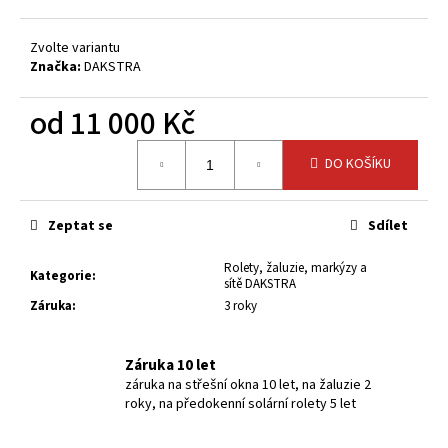
č
u
j
Zvolte variantu
Značka:
DAKSTRA
e
m
od
11 000 Kč
e
Měrná
DO KOŠÍKU
cena:
Zeptat se
Sdílet
Rolety, žaluzie, markýzy a
Kategorie
:
sítě DAKSTRA
Záruka
:
3 roky
Záruka 10 let
záruka na střešní okna 10 let, na žaluzie 2
roky, na předokenní solární rolety 5 let