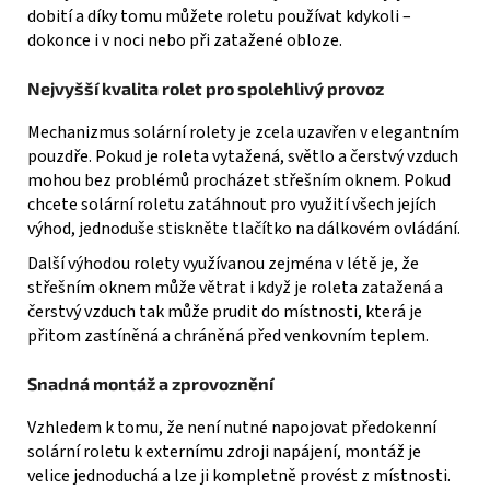
dobití a díky tomu můžete roletu používat kdykoli –
dokonce i v noci nebo při zatažené obloze.
Nejvyšší kvalita rolet pro spolehlivý provoz
Mechanizmus solární rolety je zcela uzavřen v elegantním
pouzdře. Pokud je roleta vytažená, světlo a čerstvý vzduch
mohou bez problémů procházet střešním oknem. Pokud
chcete solární roletu zatáhnout pro využití všech jejích
výhod, jednoduše stiskněte tlačítko na dálkovém ovládání.
Další výhodou rolety využívanou zejména v létě je, že
střešním oknem může větrat i když je roleta zatažená a
čerstvý vzduch tak může prudit do místnosti, která je
přitom zastíněná a chráněná před venkovním teplem.
Snadná montáž a zprovoznění
Vzhledem k tomu, že není nutné napojovat předokenní
solární roletu k externímu zdroji napájení, montáž je
velice jednoduchá a lze ji kompletně provést z místnosti.