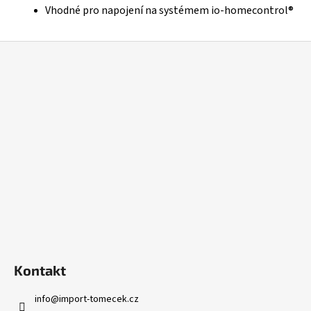
Vhodné pro napojení na systémem io-homecontrol®
Z
á
p
a
t
í
Kontakt
info
@
import-tomecek.cz