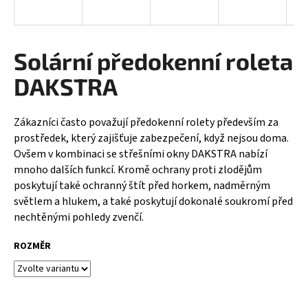
a
j
í
Solární předokenní roleta
t
DAKSTRA
?
Zákazníci často považují předokenní rolety především za
prostředek, který zajišťuje zabezpečení, když nejsou doma.
Ovšem v kombinaci se střešními okny DAKSTRA nabízí
HLEDAT
mnoho dalších funkcí. Kromě ochrany proti zlodějům
poskytují také ochranný štít před horkem, nadměrným
světlem a hlukem, a také poskytují dokonalé soukromí před
nechtěnými pohledy zvenčí.
D
o
ROZMĚR
p
o
r
u