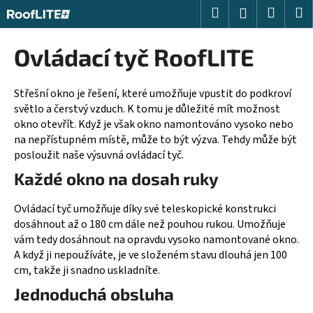
K
Přejít
Hledat
Nákup
M
Přihlášení
na
o
obsah
Zpět
Zpět
košík
š
Ovládací tyč RoofLITE
í
C
k
o
Střešní okno je řešení, které umožňuje vpustit do podkroví
světlo a čerstvý vzduch. K tomu je důležité mít možnost
p
okno otevřít. Když je však okno namontováno vysoko nebo
o
na nepřístupném místě, může to být výzva. Tehdy může být
t
posloužit naše výsuvná ovládací tyč.
ř
Každé okno na dosah ruky
e
b
Ovládací tyč umožňuje díky své teleskopické konstrukci
u
dosáhnout až o 180 cm dále než pouhou rukou. Umožňuje
j
vám tedy dosáhnout na opravdu vysoko namontované okno.
A když ji nepoužíváte, je ve složeném stavu dlouhá jen 100
e
cm, takže ji snadno uskladníte.
t
Jednoduchá obsluha
e
n