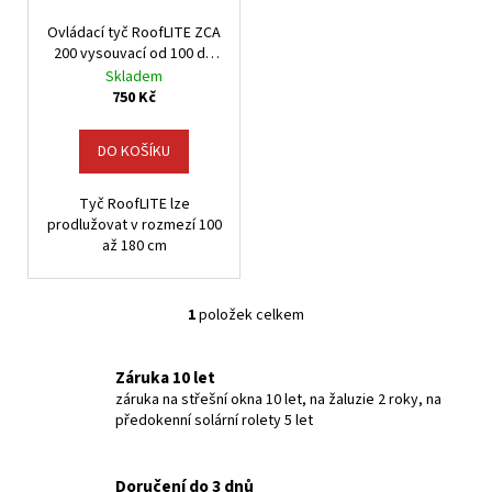
č
r
u
u
Ovládací tyč RoofLITE ZCA
o
j
k
200 vysouvací od 100 do
d
e
180 cm
Skladem
t
u
750 Kč
m
ů
k
e
t
DO KOŠÍKU
ů
Tyč RoofLITE lze
prodlužovat v rozmezí 100
až 180 cm
1
položek celkem
O
v
l
Záruka 10 let
á
záruka na střešní okna 10 let, na žaluzie 2 roky, na
předokenní solární rolety 5 let
d
a
c
Doručení do 3 dnů