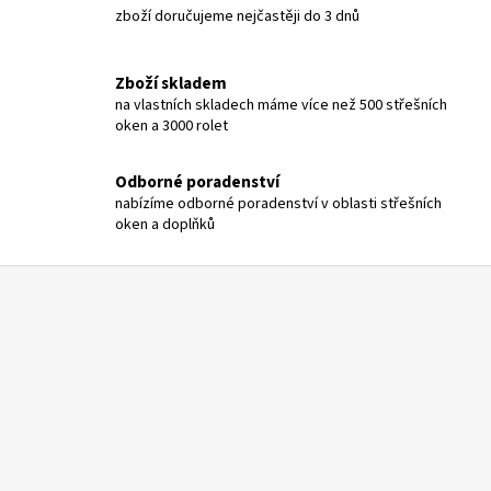
í
zboží doručujeme nejčastěji do 3 dnů
p
r
v
Zboží skladem
k
na vlastních skladech máme více než 500 střešních
y
oken a 3000 rolet
v
ý
Odborné poradenství
p
nabízíme odborné poradenství v oblasti střešních
i
oken a doplňků
s
u
Z
á
p
a
t
í