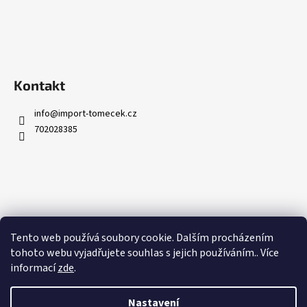
Kontakt
info
@
import-tomecek.cz
702028385
Informace pro vás
Tento web používá soubory cookie. Dalším procházením
Obchodní podmínky
tohoto webu vyjadřujete souhlas s jejich používáním.. Více
Kontakty
informací
zde
.
Podmínky ochrany osobních údajů
Nastavení