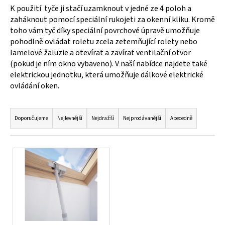
K použití tyče ji stačí uzamknout v jedné ze 4 poloh a
a
zaháknout pomocí speciální rukojeti za okenní kliku. Kromě
j
toho vám tyč díky speciální povrchové úpravě umožňuje
í
pohodlně ovládat roletu zcela zetemňující rolety nebo
t
lamelové žaluzie a otevírat a zavírat ventilační otvor
?
(pokud je ním okno vybaveno). V naší nabídce najdete také
elektrickou jednotku, která umožňuje dálkové elektrické
ovládání oken.
Ř
HLEDAT
a
Doporučujeme
Nejlevnější
Nejdražší
Nejprodávanější
Abecedně
z
e
V
n
D
ý
í
o
p
p
p
i
o
r
s
r
o
p
u
d