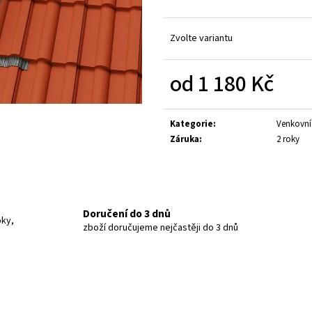
Zvolte variantu
od
1 180 Kč
Měrná
cena:
Kategorie
:
Venkovní
Záruka
:
2 roky
Doručení do 3 dnů
oky,
zboží doručujeme nejčastěji do 3 dnů