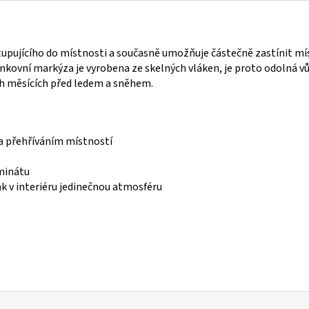
upujícího do místnosti a současně umožňuje částečně zastínit mí
kovní markýza je vyrobena ze skelných vláken, je proto odolná vů
ch měsících před ledem a sněhem.
a přehříváním místností
minátu
ak v interiéru jedinečnou atmosféru