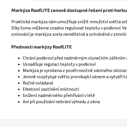
Markýza RoofLITE cenově dostupné řešení proti horku
Praktická markýza vám umožňuje snížit množství světla vst
Díky tomu můžeme snadno regulovat teplotu v podkroví. Ven
srolování je markýza zcela neviditelná a ochráněná v zimní
Přednosti markýzy RoofLITE
Chrání podkroví před nadměrným slunečním zářením 
Usnadňuje regulaci teploty v podkroví
Markýza je vyrobena z povětrnostně odolného sklola
Jemně rozptyluje světlo pronikající oknem a vytváří t
Ručně ovládaná
Efektivní zastínění místnosti
Snížení nadměrného přehřívání v létě
Ani při používání nebrání výhledu z okna
Z