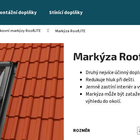
ontážní doplňky
Stínící doplňky
kovní markýzy RoofLITE
Markýza RoofLITE
Co potřebujete najít?
Markýza Roo
HLEDAT
Druhý nejvíce účinný dopln
Redukuje hluk při dešti.
Doporučujeme
Jemně zastíní interiér a 
Markýza může být zatažen
výhledu do okolí.
ROZMĚR