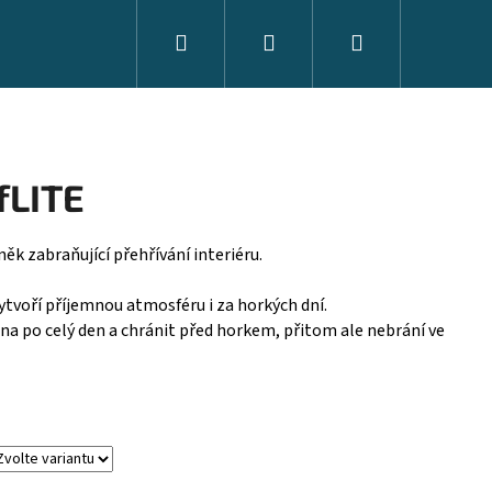
Hledat
Přihlášení
Nákupní
košík
fLITE
ěk zabraňující přehřívání interiéru.
vytvoří příjemnou atmosféru i za horkých dní.
a po celý den a chránit před horkem, přitom ale nebrání ve